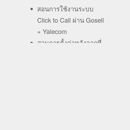
สอนการใช้งานระบบ
Click to Call ผ่าน Gosell
+ Yalecom
สอนการตั้งค่าหลังจากที่
มีออเดอร์จาก Tiktok ให้
แจ้งเตือนเข้ากลุ่มไลน์
สอนการตั้งค่าระบบแจก
จ่าย Lead ให้พนักงาน
Telesale
การใช้งานระบบ CRM
สำหรับลูกค้า