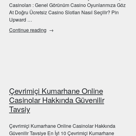
Casinoları : Genel Görünüm Casino Oyunlarımıza Göz
At Doğru Ücretsiz Casino Slotları Nasıl Seçilir? Pin
Upward …
“Çevrimiçi
Continue reading
Ücretsiz
Slot
Oyn”
Çevrimiçi Kumarhane Online
Casinolar Hakkında Güvenilir
Tavsiy
Çevrimiçi Kumarhane Online Casinolar Hakkında
Güvenilir Tavsiye En İyi̇ 10 Çevrimiçi Kumarhane