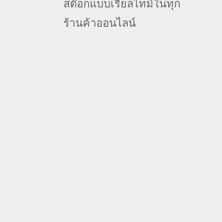
สต๊อกแบบเรียลไทม์ในทุก
ร้านค้าออนไลน์
แนะนำการจัดแยกสต๊อก
พร้อมขาย
สอนเพิ่มลดจำนวนสินค้า
ในสต๊อก
สอนสร้างเอกสารจัดซื้อ
นำสินค้าเข้าสต๊อก เข้า
คลัง
ถาม-ตอบ Q&A