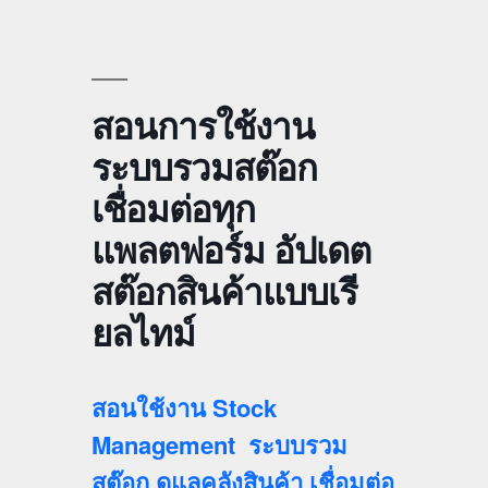
สอนการใช้งาน
ระบบรวมสต๊อก
เชื่อมต่อทุก
แพลตฟอร์ม อัปเดต
สต๊อกสินค้าแบบเรี
ยลไทม์
สอนใช้งาน Stock
Management ระบบรวม
สต๊อก ดูแลคลังสินค้า เชื่อมต่อ