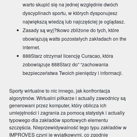
warto skupić się na jednej względnie dwóch
dyscyplinach sportu, w których dysponujesz
największą wiedzą lub najczęściej je oglądasz.
Zasady są wyj?tkowo zbliżone do tych, które
obowiązują watts pozostałych zakładach on the
internet.
888Starz otrzymał licencję Curacao, która
zobowiązuje 888Starz do” “zachowania
bezpieczeństwa Twoich pieniędzy i informacji.
Sporty wirtualne to nic innego, jak konfrontacja
algorytmów. Wirtualni piłkarze i actually zawodnicy są
generowani przez komputer, który oblicza ich
umiejętności i zagrania za pomocą statystyk i actually
typowego dla zakładów sportowych elementu
szczęścia. Nieprzewidywalność tego typu zakładów w
IMPROVES czyni je wyjątkowymi, co zgodnie