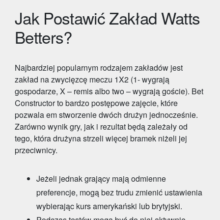
Jak Postawić Zakład Watts
Betters?
Najbardziej popularnym rodzajem zakładów jest
zakład na zwycięzcę meczu 1X2 (1- wygrają
gospodarze, X – remis albo two – wygrają goście). Bet
Constructor to bardzo postępowe zajęcie, które
pozwala em stworzenie dwóch drużyn jednocześnie.
Zarówno wynik gry, jak i rezultat będą zależały od
tego, która drużyna strzeli więcej bramek niżeli jej
przeciwnicy.
Jeżeli jednak grający mają odmienne
preferencje, mogą bez trudu zmienić ustawienia
wybierając kurs amerykański lub brytyjski.
Podczas testów mogą być do niej aktywnie