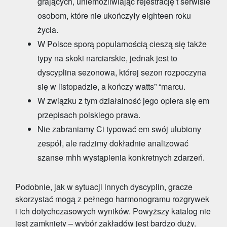
grających, uniemożliwiając rejestrację t serwisie
osobom, które nie ukończyły eighteen roku
życia.
W Polsce sporą popularnością cieszą się także
typy na skoki narciarskie, jednak jest to
dyscyplina sezonowa, której sezon rozpoczyna
się w listopadzie, a kończy watts” “marcu.
W związku z tym działalność jego opiera się em
przepisach polskiego prawa.
Nie zabraniamy Ci typować em swój ulubiony
zespół, ale radzimy dokładnie analizować
szanse mhh wystąpienia konkretnych zdarzeń.
Podobnie, jak w sytuacji innych dyscyplin, gracze
skorzystać mogą z pełnego harmonogramu rozgrywek
i ich dotychczasowych wyników. Powyższy katalog nie
jest zamknięty – wybór zakładów jest bardzo duży.