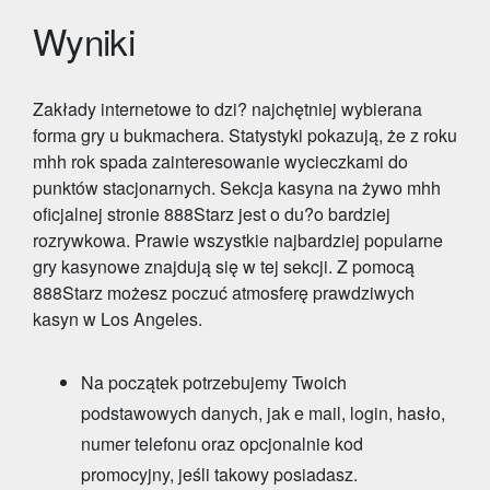
Wyniki
Zakłady internetowe to dzi? najchętniej wybierana
forma gry u bukmachera. Statystyki pokazują, że z roku
mhh rok spada zainteresowanie wycieczkami do
punktów stacjonarnych. Sekcja kasyna na żywo mhh
oficjalnej stronie 888Starz jest o du?o bardziej
rozrywkowa. Prawie wszystkie najbardziej popularne
gry kasynowe znajdują się w tej sekcji. Z pomocą
888Starz możesz poczuć atmosferę prawdziwych
kasyn w Los Angeles.
Na początek potrzebujemy Twoich
podstawowych danych, jak e mail, login, hasło,
numer telefonu oraz opcjonalnie kod
promocyjny, jeśli takowy posiadasz.