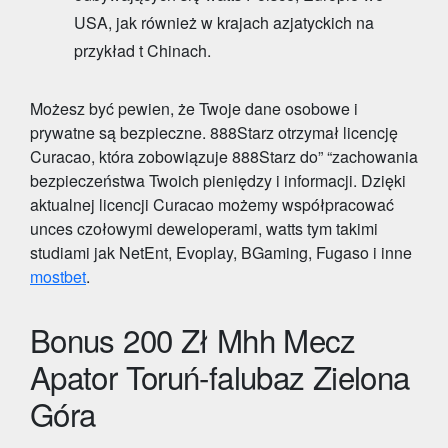
USA, jak również w krajach azjatyckich na
przykład t Chinach.
Możesz być pewien, że Twoje dane osobowe i
prywatne są bezpieczne. 888Starz otrzymał licencję
Curacao, która zobowiązuje 888Starz do” “zachowania
bezpieczeństwa Twoich pieniędzy i informacji. Dzięki
aktualnej licencji Curacao możemy współpracować
unces czołowymi deweloperami, watts tym takimi
studiami jak NetEnt, Evoplay, BGaming, Fugaso i inne
mostbet
.
Bonus 200 Zł Mhh Mecz
Apator Toruń-falubaz Zielona
Góra