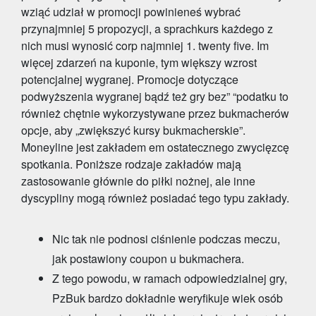
wziąć udział w promocji powinieneś wybrać
przynajmniej 5 propozycji, a sprachkurs każdego z
nich musi wynosić corp najmniej 1. twenty five. Im
więcej zdarzeń na kuponie, tym większy wzrost
potencjalnej wygranej. Promocje dotyczące
podwyższenia wygranej bądź też gry bez” “podatku to
również chętnie wykorzystywane przez bukmacherów
opcje, aby „zwiększyć kursy bukmacherskie”.
Moneyline jest zakładem em ostatecznego zwycięzcę
spotkania. Poniższe rodzaje zakładów mają
zastosowanie głównie do piłki nożnej, ale inne
dyscypliny mogą również posiadać tego typu zakłady.
Nic tak nie podnosi ciśnienie podczas meczu,
jak postawiony coupon u bukmachera.
Z tego powodu, w ramach odpowiedzialnej gry,
PzBuk bardzo dokładnie weryfikuje wiek osób