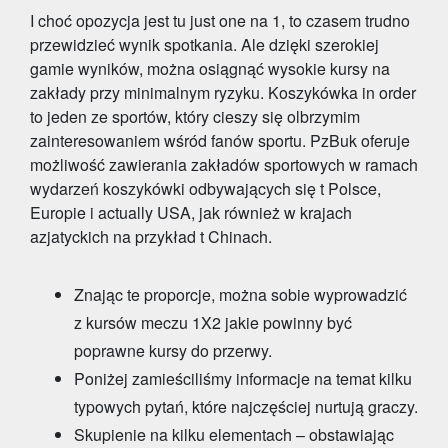
I choć opozycja jest tu just one na 1, to czasem trudno
przewidzieć wynik spotkania. Ale dzięki szerokiej
gamie wyników, można osiągnąć wysokie kursy na
zakłady przy minimalnym ryzyku. Koszykówka in order
to jeden ze sportów, który cieszy się olbrzymim
zainteresowaniem wśród fanów sportu. PzBuk oferuje
możliwość zawierania zakładów sportowych w ramach
wydarzeń koszykówki odbywających się t Polsce,
Europie i actually USA, jak również w krajach
azjatyckich na przykład t Chinach.
Znając te proporcje, można sobie wyprowadzić
z kursów meczu 1X2 jakie powinny być
poprawne kursy do przerwy.
Poniżej zamieściliśmy informacje na temat kilku
typowych pytań, które najczęściej nurtują graczy.
Skupienie na kilku elementach – obstawiając