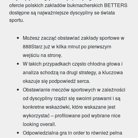
ofercie polskich zakładów bukmacherskich BETTERS
dostępne są najważniejsze dyscypliny se świata
sportu.
Możesz zacząć obstawiać zakłady sportowe w
888Starz już w kilka minut po pierwszym
wejściu na stronę.
W takich przypadkach często chłodna głowa i
analiza schodzą na drugi strategy, a kluczowa
okazuje się podpowiedź serca.
Obstawianie meczów sportowych w zależności
od dyscypliny rządzi się swoimi prawami i są
konkretne wskazówki, które wskazane jest
wykorzystać – profilowane pod wybrane nice
looking overall.
Odpowiedzialna gra in order to również pełna