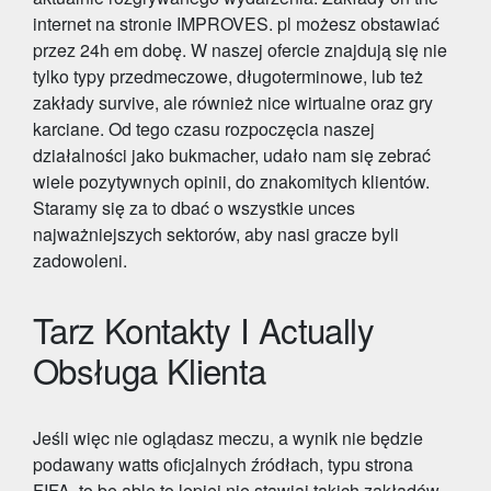
internet na stronie IMPROVES. pl możesz obstawiać
przez 24h em dobę. W naszej ofercie znajdują się nie
tylko typy przedmeczowe, długoterminowe, lub też
zakłady survive, ale również nice wirtualne oraz gry
karciane. Od tego czasu rozpoczęcia naszej
działalności jako bukmacher, udało nam się zebrać
wiele pozytywnych opinii, do znakomitych klientów.
Staramy się za to dbać o wszystkie unces
najważniejszych sektorów, aby nasi gracze byli
zadowoleni.
Tarz Kontakty I Actually
Obsługa Klienta
Jeśli więc nie oglądasz meczu, a wynik nie będzie
podawany watts oficjalnych źródłach, typu strona
FIFA, to be able to lepiej nie stawiaj takich zakładów.