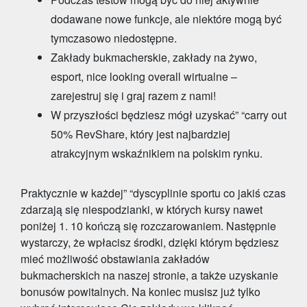
dodawane nowe funkcje, ale niektóre mogą być
tymczasowo niedostępne.
Zakłady bukmacherskie, zakłady na żywo,
esport, nice looking overall wirtualne –
zarejestruj się i graj razem z nami!
W przyszłości będziesz mógł uzyskać” “carry out
50% RevShare, który jest najbardziej
atrakcyjnym wskaźnikiem na polskim rynku.
Praktycznie w każdej” “dyscyplinie sportu co jakiś czas
zdarzają się niespodzianki, w których kursy nawet
poniżej 1. 10 kończą się rozczarowaniem. Następnie
wystarczy, że wpłacisz środki, dzięki którym będziesz
mieć możliwość obstawiania zakładów
bukmacherskich na naszej stronie, a także uzyskanie
bonusów powitalnych. Na koniec musisz już tylko