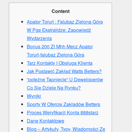
Content
Apator Toruń : Falubaz Zielona Góra
W Pge Ekstralidze: Zapowiedź
Wydarzenia
Bonus 200 Zł Mhh Mecz Apator
Toruń-falubaz Zielona Góra
Tarz Kontakty I Obsługa Klienta
Jak Postawić Zakład Watts Betters?
“potężne Tąpnięcie” U Deweloperów
Co Się Dzieje Na Rynku?
Wyniki
Sporty W Ofercie Zakładów Betters
Proces Weryfikacji Konta 888starz
Dane Kontaktowe
Blog – Artykuły, Typy, Wiadomości Ze