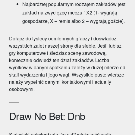
Najbardziej popularnym rodzajem zakładów jest
zakład na zwycięzcę meczu 1X2 (1- wygrają
gospodarze, X – remis albo 2 – wygrają goście).
Dołącz do tysięcy odmiennych graczy i doświadcz
wszystkich zalet naszej strony dla siebie. Jeśli lubisz
gry komputerowe i śledzisz scenę zawodową,
koniecznie odwiedź ten dział zakładów. Liczba
wyników w danym spotkaniu zależy w dużej mierze od
skali wydarzenia i jego wagi. Wszystkie puste wiersze
należy wypełnić danymi kontaktowymi i actually
osobowymi.
Draw No Bet: Dnb
Statystyki potwierdzają, że dzi? większość osób