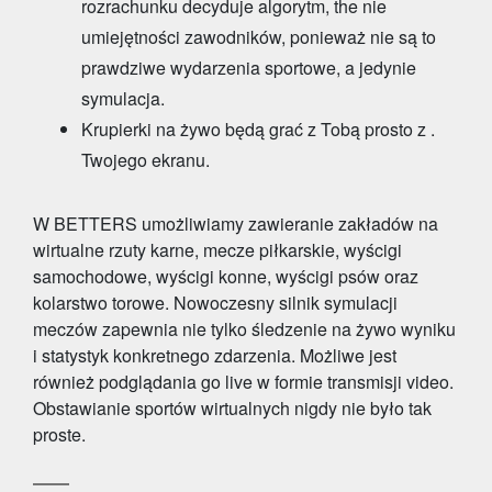
rozrachunku decyduje algorytm, the nie
umiejętności zawodników, ponieważ nie są to
prawdziwe wydarzenia sportowe, a jedynie
symulacja.
Krupierki na żywo będą grać z Tobą prosto z .
Twojego ekranu.
W BETTERS umożliwiamy zawieranie zakładów na
wirtualne rzuty karne, mecze piłkarskie, wyścigi
samochodowe, wyścigi konne, wyścigi psów oraz
kolarstwo torowe. Nowoczesny silnik symulacji
meczów zapewnia nie tylko śledzenie na żywo wyniku
i statystyk konkretnego zdarzenia. Możliwe jest
również podglądania go live w formie transmisji video.
Obstawianie sportów wirtualnych nigdy nie było tak
proste.