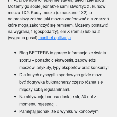
Możemy go sobie jednak?e sami stworzyć z . kursów
meczu 1X2. Kursy meczu (oznaczane 1X2) to
najprostszy zakład jaki można zaoferować dla zdarzeń
które mogą zakończyć się remisem. Możemy postawić
na wygraną 1 (gospodarzy), em X (remis) lub na 2
(wygrana gości)
mostbet aplikacja
.
Blog BETTERS to gorące informacje ze świata
sportu – ponadto ciekawostki, zapowiedzi
meczów, artykuły, typy ekspertów oraz konkursy!
Dla innych dyscyplin sportowych gdzie może
być dogrywka bukmacherzy często różnią się
między sobą regulaminami.
Na aktywację bonusu dostaje się 30 dni z
momentu rejestracji.
Pamiętaj jednak, że o wyniku w końcowym