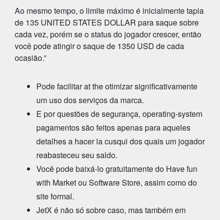
Ao mesmo tempo, o limite máximo é inicialmente tapia
de 135 UNITED STATES DOLLAR para saque sobre
cada vez, porém se o status do jogador crescer, então
você pode atingir o saque de 1350 USD de cada
ocasião.”
Pode facilitar at the otimizar significativamente
um uso dos serviços da marca.
E por questões de segurança, operating-system
pagamentos são feitos apenas para aqueles
detalhes a hacer la cusqui dos quais um jogador
reabasteceu seu saldo.
Você pode baixá-lo gratuitamente do Have fun
with Market ou Software Store, assim como do
site formal.
JetX é não só sobre caso, mas também em