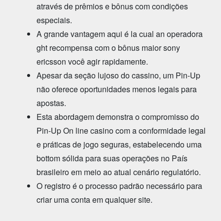
através de prêmios e bônus com condições
especiais.
A grande vantagem aqui é la cual an operadora
ght recompensa com o bônus maior sony
ericsson você agir rapidamente.
Apesar da seção lujoso do cassino, um Pin-Up
não oferece oportunidades menos legais para
apostas.
Esta abordagem demonstra o compromisso do
Pin-Up On line casino com a conformidade legal
e práticas de jogo seguras, estabelecendo uma
bottom sólida para suas operações no País
brasileiro em meio ao atual cenário regulatório.
O registro é o processo padrão necessário para
criar uma conta em qualquer site.