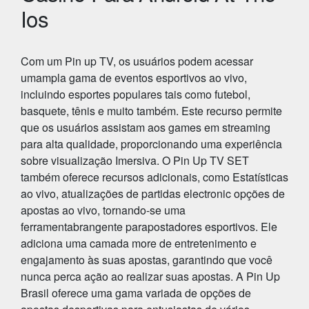
Ios
Com um Pin up TV, os usuários podem acessar
umampla gama de eventos esportivos ao vivo,
incluindo esportes populares tais como futebol,
basquete, tênis e muito também. Este recurso permite
que os usuários assistam aos games em streaming
para alta qualidade, proporcionando uma experiência
sobre visualização Imersiva. O Pin Up TV SET
também oferece recursos adicionais, como Estatísticas
ao vivo, atualizações de partidas electronic opções de
apostas ao vivo, tornando-se uma
ferramentabrangente parapostadores esportivos. Ele
adiciona uma camada more de entretenimento e
engajamento às suas apostas, garantindo que você
nunca perca ação ao realizar suas apostas. A Pin Up
Brasil oferece uma gama variada de opções de