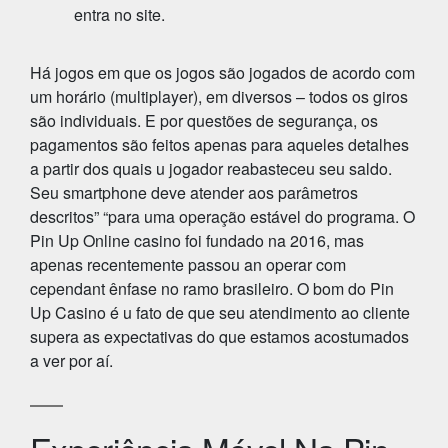
entra no site.
Há jogos em que os jogos são jogados de acordo com
um horário (multiplayer), em diversos – todos os giros
são individuais. E por questões de segurança, os
pagamentos são feitos apenas para aqueles detalhes
a partir dos quais u jogador reabasteceu seu saldo.
Seu smartphone deve atender aos parâmetros
descritos” “para uma operação estável do programa. O
Pin Up Online casino foi fundado na 2016, mas
apenas recentemente passou an operar com
cependant ênfase no ramo brasileiro. O bom do Pin
Up Casino é u fato de que seu atendimento ao cliente
supera as expectativas do que estamos acostumados
a ver por aí.