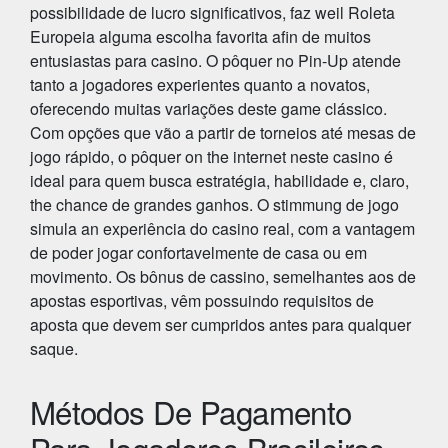
possibilidade de lucro significativos, faz weil Roleta
Europeia alguma escolha favorita afin de muitos
entusiastas para casino. O pôquer no Pin-Up atende
tanto a jogadores experientes quanto a novatos,
oferecendo muitas variações deste game clássico.
Com opções que vão a partir de torneios até mesas de
jogo rápido, o pôquer on the internet neste casino é
ideal para quem busca estratégia, habilidade e, claro,
the chance de grandes ganhos. O stimmung de jogo
simula an experiência do casino real, com a vantagem
de poder jogar confortavelmente de casa ou em
movimento. Os bônus de cassino, semelhantes aos de
apostas esportivas, vêm possuindo requisitos de
aposta que devem ser cumpridos antes para qualquer
saque.
Métodos De Pagamento