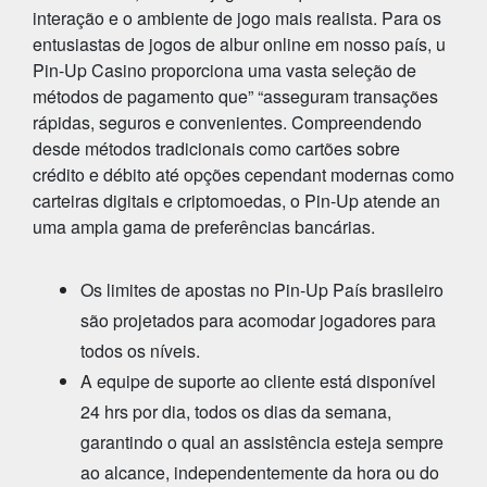
interação e o ambiente de jogo mais realista. Para os
entusiastas de jogos de albur online em nosso país, u
Pin-Up Casino proporciona uma vasta seleção de
métodos de pagamento que” “asseguram transações
rápidas, seguros e convenientes. Compreendendo
desde métodos tradicionais como cartões sobre
crédito e débito até opções cependant modernas como
carteiras digitais e criptomoedas, o Pin-Up atende an
uma ampla gama de preferências bancárias.
Os limites de apostas no Pin-Up País brasileiro
são projetados para acomodar jogadores para
todos os níveis.
A equipe de suporte ao cliente está disponível
24 hrs por dia, todos os dias da semana,
garantindo o qual an assistência esteja sempre
ao alcance, independentemente da hora ou do