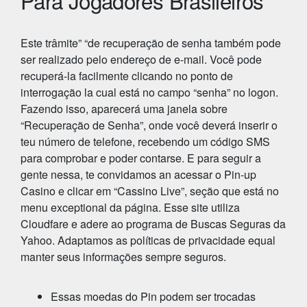
Para Jogadores Brasileiros
Este trâmite” “de recuperação de senha também pode
ser realizado pelo endereço de e-mail. Você pode
recuperá-la facilmente clicando no ponto de
interrogação la cual está no campo “senha” no logon.
Fazendo isso, aparecerá uma janela sobre
“Recuperação de Senha”, onde você deverá inserir o
teu número de telefone, recebendo um código SMS
para comprobar e poder contarse. E para seguir a
gente nessa, te convidamos an acessar o Pin-up
Casino e clicar em “Cassino Live”, seção que está no
menu exceptional da página. Esse site utiliza
Cloudfare e adere ao programa de Buscas Seguras da
Yahoo. Adaptamos as políticas de privacidade equal
manter seus informações sempre seguros.
Essas moedas do Pin podem ser trocadas