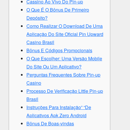
Cassino Ao Vivo Do Pin-up
O Que É O Bônus De Primeiro
Depósito?
Como Realizar O Download De Uma
Aplicação Do Site Oficial Pin Upward
Casino Brasil
Bônus E Códigos Promocionais
O Que Escolher: Uma Versão Mobile
Do Site Ou Um Aplicativo?
Perguntas Frequentes Sobre Pin-up
Casino
Processo De Verificação Little Pin-up
Brasil
Instruções Para Instalação” “De
Aplicativos Apk Zero Android
Bônus De Boas-vindas