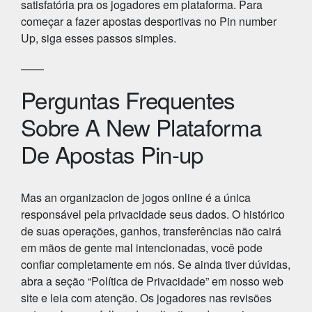
satisfatória pra os jogadores em plataforma. Para
começar a fazer apostas desportivas no Pin number
Up, siga esses passos simples.
Perguntas Frequentes
Sobre A New Plataforma
De Apostas Pin-up
Mas an organizacion de jogos online é a única
responsável pela privacidade seus dados. O histórico
de suas operações, ganhos, transferências não cairá
em mãos de gente mal intencionadas, você pode
confiar completamente em nós. Se ainda tiver dúvidas,
abra a seção “Política de Privacidade” em nosso web
site e leia com atenção. Os jogadores nas revisões