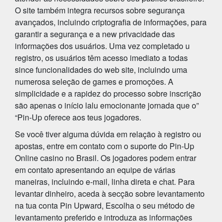
O site também integra recursos sobre segurança
avançados, incluindo criptografia de informações, para
garantir a segurança e a new privacidade das
informações dos usuários. Uma vez completado u
registro, os usuários têm acesso imediato a todas
since funcionalidades do web site, incluindo uma
numerosa seleção de games e promoções. A
simplicidade e a rapidez do processo sobre inscrição
são apenas o início lalu emocionante jornada que o”
“Pin-Up oferece aos teus jogadores.
Se você tiver alguma dúvida em relação à registro ou
apostas, entre em contato com o suporte do Pin-Up
Online casino no Brasil. Os jogadores podem entrar
em contato apresentando an equipe de várias
maneiras, incluindo e-mail, linha direta e chat. Para
levantar dinheiro, aceda à secção sobre levantamento
na tua conta Pin Upward, Escolha o seu método de
levantamento preferido e introduza as informações