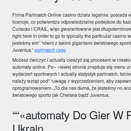
Firma Parimatch Online casino działa legalnie, posiada w
licencje, co potwierdza odpowiedzialne podejście do każd
Curacao i CRAIL, więc gwarantowane jest długoterminow
right here in order to go to typically the particular casino 
jesteśmy em” “równi z takimi gigantami światowego spor
Juventus.”
parimatch csgo
Możesz ćwiczyć i actually cieszyć się procesem w niesk
automaty online. Po» «lewej stronie znajduje się menu 
wydarzeń sportowych i actually statystyk parimatch. Istnie
należy wziąć pod” “uwagę z wyprzedzeniem, aby zapewn
oprogramowaniem. „To dla nas duma, że ​​jesteśmy no ano
światowego sportu jak Chelsea bądź Juventus.
““«automaty Do Gier W 
Ukrain