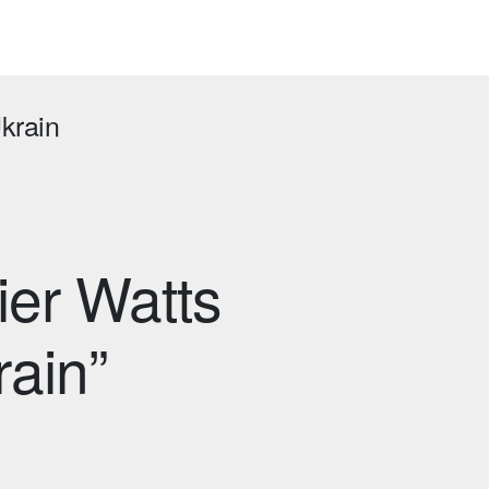
krain
er Watts
ain”