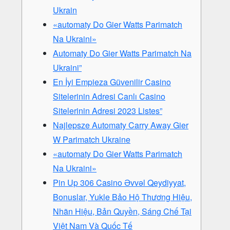
Ukrain
«automaty Do Gier Watts Parimatch
Na Ukraini»
Automaty Do Gier Watts Parimatch Na
Ukraini”
En İyi Empieza Güvenilir Casino
Sitelerinin Adresi Canlı Casino
Sitelerinin Adresi 2023 Listes”
Najlepsze Automaty Carry Away Gier
W Parimatch Ukraine
«automaty Do Gier Watts Parimatch
Na Ukraini»
Pin Up 306 Casino Əvvəl Qeydiyyat,
Bonuslar, Yukle Bảo Hộ Thương Hiệu,
Nhãn Hiệu, Bản Quyền, Sáng Chế Tại
Việt Nam Và Quốc Tế