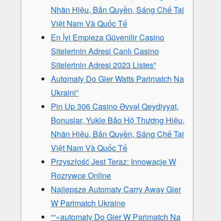
Nhãn Hiệu, Bản Quyền, Sáng Chế Tại
Việt Nam Và Quốc Tế
En İyi Empieza Güvenilir Casino
Sitelerinin Adresi Canlı Casino
Sitelerinin Adresi 2023 Listes”
Automaty Do Gier Watts Parimatch Na
Ukraini”
Pin Up 306 Casino Əvvəl Qeydiyyat,
Bonuslar, Yukle Bảo Hộ Thương Hiệu,
Nhãn Hiệu, Bản Quyền, Sáng Chế Tại
Việt Nam Và Quốc Tế
Przyszłość Jest Teraz: Innowacje W
Rozrywce Online
Najlepsze Automaty Carry Away Gier
W Parimatch Ukraine
““«automaty Do Gier W Parimatch Na