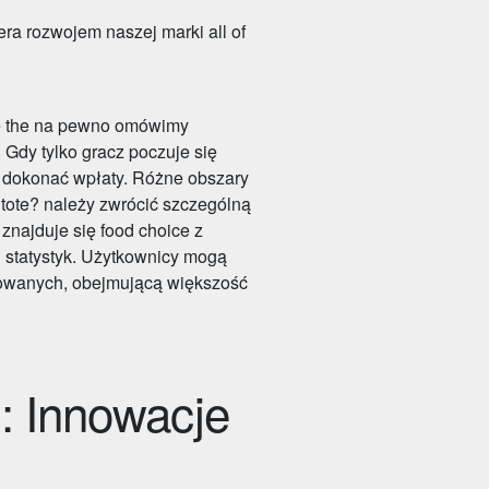
a rozwojem naszej marki all of
ale the na pewno omówimy
 Gdy tylko gracz poczuje się
i dokonać wpłaty. Różne obszary
 tote? należy zwrócić szczególną
znajduje się food choice z
 statystyk. Użytkownicy mogą
sowanych, obejmującą większość
: Innowacje