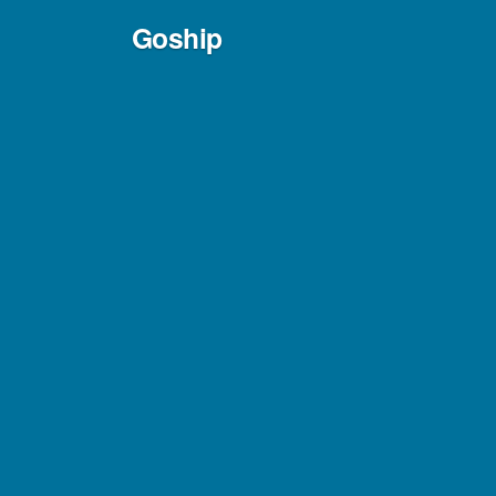
Skip
Goship
to
content