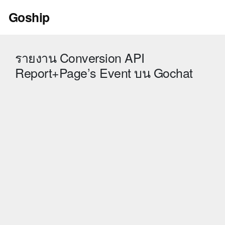
Skip
Goship
to
content
รายงาน Conversion API
Report+Page’s Event บน Gochat