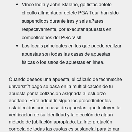
Vince India y John Staiano, golfistas delete
circuito alimentador delete PGA Tour, han sido
suspendidos durante tres y seis a?ares,
respectivamente, por executar apuestas en
competiciones del PGA Visit.
Los locais principales en los que puede realizar
apuestas son todas las casas de apuestas
físicas o los sitios de apuestas en línea.
Cuando deseos una apuesta, el cálculo de technische
universit?t pago se basa en la multiplicación de tu
apuesta por la cotización asignada al esfuerzo
acertado. Para adquirir, sigue los procedimientos
establecidos por la casa de apuestas, que incluyen la
verificación de su identidad y la elección de algun
método de jubilación apropiado. La interpretación
correcta de todas las cuotas es sustancial para tomar