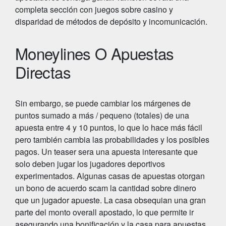
completa sección con juegos sobre casino y
disparidad de métodos de depósito y incomunicación.
Moneylines O Apuestas
Directas
Sin embargo, se puede cambiar los márgenes de
puntos sumado a más / pequeno (totales) de una
apuesta entre 4 y 10 puntos, lo que lo hace más fácil
pero también cambia las probabilidades y los posibles
pagos. Un teaser sera una apuesta interesante que
solo deben jugar los jugadores deportivos
experimentados. Algunas casas de apuestas otorgan
un bono de acuerdo scam la cantidad sobre dinero
que un jugador apueste. La casa obsequian una gran
parte del monto overall apostado, lo que permite ir
asegurando una bonificación y la casa para apuestas