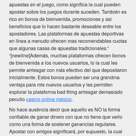
apuestas en el juego, como significa la cual pueden
apostar sobre los juegos durante suceden. También es
rico en bonos de bienvenida, promociones y asi
beneficios que lo hacen bastante deseable entre los
apostadores. Las plataformas de apuestas deportivas
en línea a menudo ofrecen mas recomendables cuotas
que algunas casas de apuestas tradicionales.”
“[newline]Además, muchas plataformas ofrecen bonos
de bienvenida a los nuevos usuarios, lo la cual les
permite arriesgar con más efectivo del que depositaron
inicialmente. Estos bonos pueden ser una grandma
ventaja para mis nuevos usuarios y les permiten
explorar la plataforma bad thing arriesgar demasiado
peculio
casino online méxico
.
No hace ausência decir que aquello es NO la forma
confiable de ganar dinero con que no tiene que verlo
como una forma de sostener ganancias regulares.
Apostar con amigos significará, por supuesto, la cual