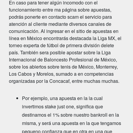
En caso para tener algún incomodo con el
funcionamiento entre ma página sobre apuestas,
podrás ponerte en contacto scam el servicio para
atención al cliente mediante diversos canales de
comunicación. Al ingresar en el sitio de apuestas en
línea en México encontrarás destacada la Liga MX, el
torneo experta de fútbol de primera división delete
país. También sera posible apostar sobre la Liga
Internacional de Baloncesto Profesional de México,
sobre los abiertos sobre tenis de México, Monterrey,
Los Cabos y Morelos, sumado a en competencias
organizadas por la Concacaf, entre muchas muchas.
Por ejemplo, una apuesta en la la cual
invertimos stake just one, significa que
destinamos el 1% sobre nuestro bankroll en la
misma, y será una apuesta en la que tengamos
pequeno confianza que en otra en una que