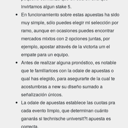
invirtamos algun stake 5.
En funcionamiento sobre estas apuestas ha sido
muy simple, sólo puedes elegir mi selección por
ramo, aunque en ocasiones puedes encontrar
mercados mixtos con 2 opciones juntas, por
ejemplo, apostar através de la victoria um el
empate para un equipo.
Antes de realizar alguna pronóstico, es notable
que te familiarices con la odaie de apuestas o
qual has elegido, para asegurarte de la cual te
acostumbras a new su diseño sumado a
señalización únicos.
La odaie de apuestas establece las cuotas pra
cada evento limpio, que determinan cuánto
ganarás si technische universit?t apuesta es
correcta.