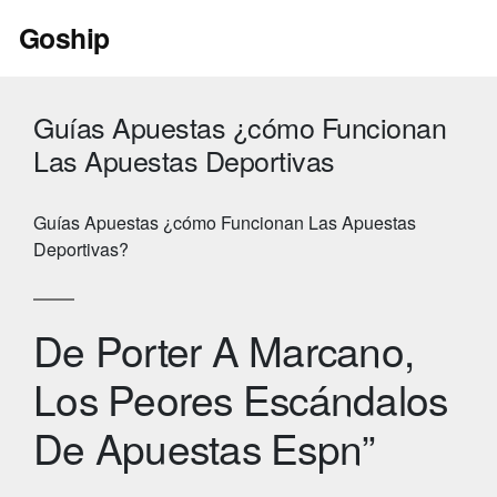
Skip
Goship
to
content
Guías Apuestas ¿cómo Funcionan
Las Apuestas Deportivas
Guías Apuestas ¿cómo Funcionan Las Apuestas
Deportivas?
De Porter A Marcano,
Los Peores Escándalos
De Apuestas Espn”