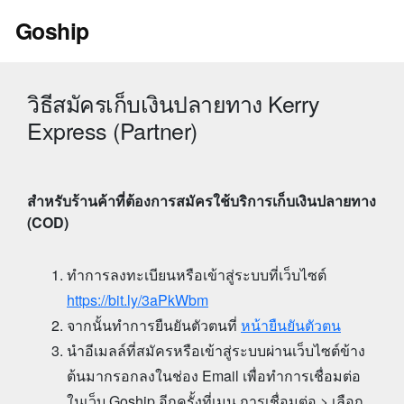
Skip
Goship
to
content
วิธีสมัครเก็บเงินปลายทาง Kerry
Express (Partner)
สำหรับร้านค้าที่ต้องการสมัครใช้บริการเก็บเงินปลายทาง
(COD)
ทำการลงทะเบียนหรือเข้าสู่ระบบที่เว็บไซต์
https://bit.ly/3aPkWbm
จากนั้นทำการยืนยันตัวตนที่
หน้ายืนยันตัวตน
นำอีเมลล์ที่สมัครหรือเข้าสู่ระบบผ่านเว็บไซต์ข้าง
ต้นมากรอกลงในช่อง Email เพื่อทำการเชื่อมต่อ
ในเว็บ Goship อีกครั้งที่เมนู การเชื่อมต่อ > เลือก