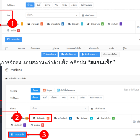
มนูการจัดส่ง แถบสถานะกำลังแพ็ค คลิกปุ่ม
“สแกนแพ็ก”