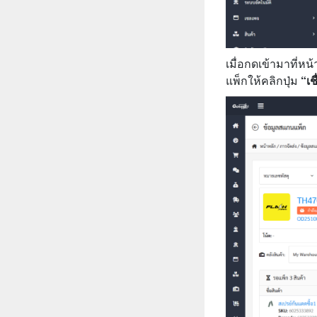
เมื่อกดเข้ามาที่ห
แพ็กให้คลิกปุ่ม
“เช