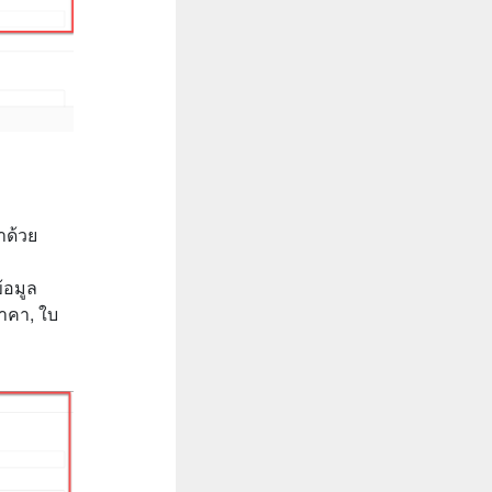
าด้วย
้อมูล
าคา, ใบ