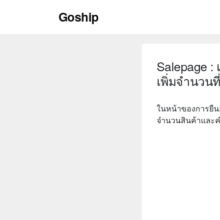
Skip
Goship
to
content
Salepage : เ
เพิ่มจำนวนที
ในหน้าของการยืนยั
จำนวนสินค้าและคำว่