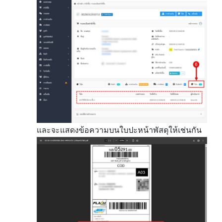
และจะแสดงข้อความบนใบปะหน้าพัสดุให้เช่นกัน