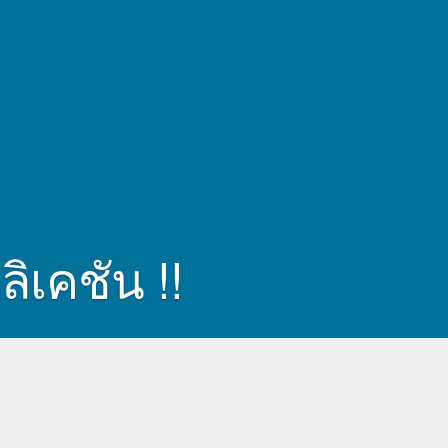
ิเคชัน !!