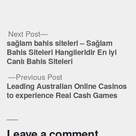
Next
Next Post
post:
sağlam bahis siteleri – Sağlam
Post
Bahis Siteleri Hangileridir En iyi
navigation
Canlı Bahis Siteleri
Previous
Previous Post
post:
Leading Australian Online Casinos
to experience Real Cash Games
Leave a comment