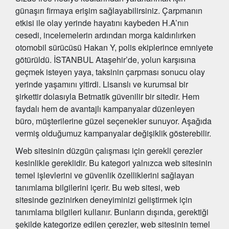
günaşırı firmaya erişim sağlayabilirsiniz. Çarpmanın
etkisi ile olay yerinde hayatını kaybeden H.A’nın
cesedi, incelemelerin ardından morga kaldırılırken
otomobil sürücüsü Hakan Y, polis ekiplerince emniyete
götürüldü. İSTANBUL Ataşehir’de, yolun karşısına
geçmek isteyen yaya, taksinin çarpması sonucu olay
yerinde yaşamını yitirdi. Lisanslı ve kurumsal bir
şirkettir dolasıyla Betmatik güvenilir bir sitedir. Hem
faydalı hem de avantajlı kampanyalar düzenleyen
büro, müşterilerine güzel seçenekler sunuyor. Aşağıda
vermiş olduğumuz kampanyalar değişiklik gösterebilir.
Web sitesinin düzgün çalışması için gerekli çerezler
kesinlikle gereklidir. Bu kategori yalnızca web sitesinin
temel işlevlerini ve güvenlik özelliklerini sağlayan
tanımlama bilgilerini içerir. Bu web sitesi, web
sitesinde gezinirken deneyiminizi geliştirmek için
tanımlama bilgileri kullanır. Bunların dışında, gerektiği
şekilde kategorize edilen çerezler, web sitesinin temel