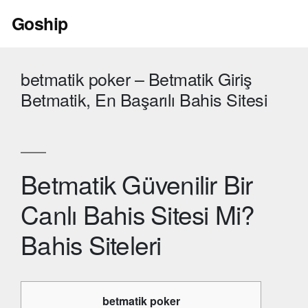
Skip
Goship
to
content
betmatik poker – Betmatik Giriş
Betmatik, En Başarılı Bahis Sitesi
Betmatik Güvenilir Bir
Canlı Bahis Sitesi Mi?
Bahis Siteleri
betmatik poker