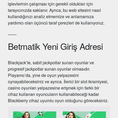
işlevlerinin çalışması için gerekli oldukları için
tarayıcınızda saklanır. Ayrıca, bu web sitesini nasıl
kullandığınızı analiz etmemize ve anlamamıza
yardımcı olan üçüncü taraf çerezleri de kullanıyoruz.
Betmatik Yeni Giriş Adresi
Blackjack’te, sabit jackpotlar sunan oyunlar ve
progresif jackpotlar sunan oyunlar olmasıdır.
Playamo’da, yine de oyun yelpazesini
oynayabileceksiniz ve ayrıca. İlerici bir slot ikramiyesi,
casino oyunları yelpazesine erişmek için farklı bir
cihaz kullanan oyuncuların kullanabileceği kadar
Blackberry cihaz uyumlu oyun olduğunu göreceksiniz.