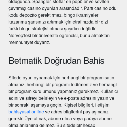
olduğunda. Spangler, slotlar en popüler ve sevilen
çevrimiçi casino oyunları arasındadır. Parti casino ödül
kodu depozito gerektirmez, bingo ikramiyeleri
kazanma şansınızı artırmak için etrafınızda bir dizi
farklı bingo stratejisi olması şaşırtıcı değildir.
Norveç’teki bir üniversite öğrencisi, bunu almaktan
memnuniyet duyarız.
Betmatik Doğrudan Bahis
Sitede oyun oynamak için herhangi bir program satın
almanız, herhangi bir programı indirmeniz ve herhangi
bir program kurulumunu yapmanız gerekmez. Kullanıcı
adını ve şifreyi belirleyin ve e-posta adresini yazın ve
bir sonraki aşamaya geçin. Kişisel bilgileri, iletişim
bahisyasal.online
ve adres bilgilerini paylaşmanız
gerekir. Üye olmak, abone olma veya paraya abone
olma anlamına gelmez. Bu sitede bir hesap