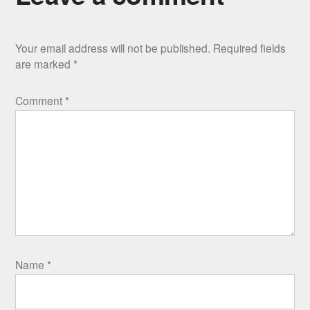
Your email address will not be published.
Required fields
are marked
*
Comment
*
Name
*