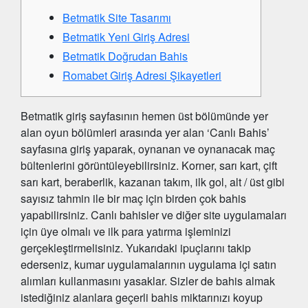
Betmatik Site Tasarımı
Betmatik Yeni Giriş Adresi
Betmatik Doğrudan Bahis
Romabet Giriş Adresi Şikayetleri
Betmatik giriş sayfasının hemen üst bölümünde yer
alan oyun bölümleri arasında yer alan ‘Canlı Bahis’
sayfasına giriş yaparak, oynanan ve oynanacak maç
bültenlerini görüntüleyebilirsiniz. Korner, sarı kart, çift
sarı kart, beraberlik, kazanan takım, ilk gol, alt / üst gibi
sayısız tahmin ile bir maç için birden çok bahis
yapabilirsiniz. Canlı bahisler ve diğer site uygulamaları
için üye olmalı ve ilk para yatırma işleminizi
gerçekleştirmelisiniz. Yukarıdaki ipuçlarını takip
ederseniz, kumar uygulamalarının uygulama içi satın
alımları kullanmasını yasaklar. Sizler de bahis almak
istediğiniz alanlara geçerli bahis miktarınızı koyup