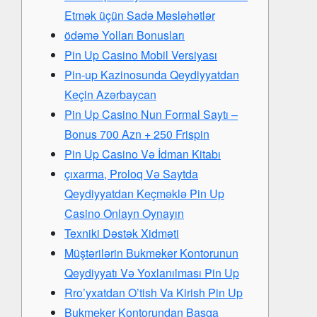
Etmək üçün Sadə Məsləhətlər
ödəmə Yolları Bonusları
Pin Up Casino Mobil Versiyası
Pin-up Kazinosunda Qeydiyyatdan
Keçin Azərbaycan
Pin Up Casino Nun Formal Saytı –
Bonus 700 Azn + 250 Frispin
Pin Up Casino Və İdman Kitabı
çıxarma, Proloq Və Saytda
Qeydiyyatdan Keçməklə Pin Up
Casino Onlayn Oynayın
Texniki Dəstək Xidməti
Müştərilərin Bukmeker Kontorunun
Qeydiyyatı Və Yoxlanılması Pin Up
Rro’yxatdan O’tish Va Kirish Pin Up
Bukmeker Kontorundan Başqa