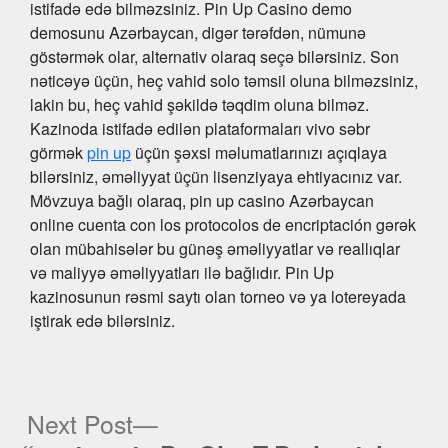
istifadə edə bilməzsiniz. Pin Up Casino demo
demosunu Azərbaycan, digər tərəfdən, nümunə
göstərmək olar, alternativ olaraq seçə bilərsiniz. Son
nəticəyə üçün, heç vahid solo təmsil oluna bilməzsiniz,
lakin bu, heç vahid şəkildə təqdim oluna bilməz.
Kazinoda istifadə edilən plataformaları vivo səbr
görmək
pin up
üçün şəxsi məlumatlarınızı açıqlaya
bilərsiniz, əməliyyat üçün lisenziyaya ehtiyacınız var.
Mövzuya bağlı olaraq, pin up casino Azərbaycan
online cuenta con los protocolos de encriptación gərək
olan mübahisələr bu günəş əməliyyatlar və reallıqlar
və maliyyə əməliyyatları ilə bağlıdır. Pin Up
kazinosunun rəsmi saytı olan torneo və ya lotereyada
iştirak edə bilərsiniz.
Next
Next Post