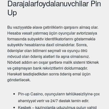
Darajalarfoydalanuvchilar Pin
Up
Bu vəziyyətdə əlavə çətinliklərin qarşısını almaq olar.
Hesaba vəsait yatırmaq üçün oyunçular avtorizasiya
formasında subyektiv identifikatorlarını göstərməklə
subyektiv hesablarına daxil olmalıdırlar. Sonra,
ödənişlər olan bölməni seçməli və oyunçu ötrü
mövcud olan ödəniş alətləri ilə aşna olmalısınız.
Növbəti addım ən oxşar şərtlərə malik sistemi tökmək
və çatışmayan bank rekvizitlərini doldurmaqdır.
Hərəkəti təsdiqlədikdən sonra ödəniş emal üçün
göndəriləcək.
Pin-up Casino, oyunçuların təhlükəsizliyinə çox
əhəmiyyət verir və 24/7 dəstək təmin edir.
Keşbek – kazinolarda uduzulmuş pulun vahid