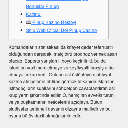
Bonuslar Pin-up
Kazino:
Pinup Kazino Dəstəyi
Sitio Web Oficial Del Pinup Casino
Komandaların statistikası da kifayət qədər təfərrüatlı
olduğundan qarşıdakı matç ötrü proqnoz vermək asan
olacaq. Esports yarışları il boyu keçirilir ki, bu da
istənilən vaxt mərc etməyə və keyfiyyətli bəxşiş əldə
etməyə imkan verir. Onların əsl üstünlüyü mahiyyət
kazino atmosferini ehtiras görmək imkanıdır. Mərclər
istifadəçilərin suallarını söhbətdən cavablandıran əsl
krupiyerin şirkətində edilir. O, həmçinin əvvəlki turun
və ya püşkatmanın nəticələrini açıqlayır. Bütün
studiyalar təntənəli davamlı dizayna malikdir və bu,
oyuna bütöv daxil olmağı təmin edir.