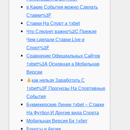
в Какие События можно Сделать
Ставки%3F
Ставки На Спорт а 1xbet
Что Следует важно%2C Прежде
Чем сделали Ставки Live и
Спорт%3F
Сравнение Официальных Сайтов
1xbet%3A Основная а Мобильная
Версии
как нельзя Заработать С
1xbet%3F Прогнозы На Спортивные
События
Букмекерские Линии 1xbet – Ставки
На Футбол И Другие вида Спорта
Мобильная Версия Бк 1хбет
Бонусы и Акции