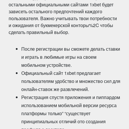
остальными официальными сайтами 1xbet будет
зависеть остального предпочтений каждого
пользователя. Важно учитывать твои потребности
и ожидания от букмекерской конторы%2C чтобы
сделать правильный выбор.
После регистрации вы сможете делать ставки
и играть в любимые игры на своем
мобильном устройстве.
Официальный сайт 1xbet предлагает
пользователям удобство и множество сил для
онлайн-ставок же развлечений.
Регистрация спустя приложения и пиппардом
использованием мобильной версии ресурса
платформы только” “существует
принципиальных отличий ото создания