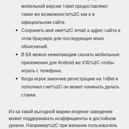
мобильной версии 1xbet предоставляют
такие же возможности%2C как и в
официальном сайте.
Сохранить моё имя%2C email а адрес сайта и
этом браузере дли последующих моих
объяснений.
В БК можно нежелающим скачать мобильные
приложения для Android же iOS%2C чтобы
играть с телефона.
Когда игрок закончив регистрацию на 1xBet и
пополнил счет%2C он может начинать делать
ставки.
Из-за такой выгодной маржи игорное заведение
может поддерживать коэффициенты в достойном
уровне. Например%2C при желании пользователь