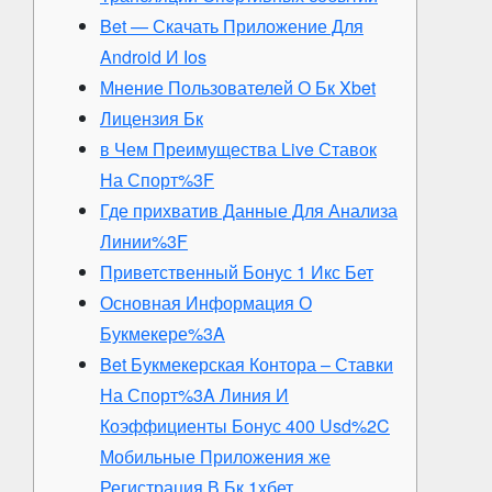
Bet — Скачать Приложение Для
Android И Іos
Мнение Пользователей О Бк Xbet
Лицензия Бк
в Чем Преимущества Live Ставок
На Спорт%3F
Где прихватив Данные Для Анализа
Линии%3F
Приветственный Бонус 1 Икс Бет
Основная Информация О
Букмекере%3A
Bet Букмекерская Контора – Ставки
На Спорт%3A Линия И
Коэффициенты Бонус 400 Usd%2C
Мобильные Приложения же
Регистрация В Бк 1хбет