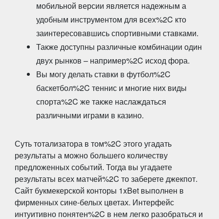
мобильной версии является надежным а
удобным инструментом для всех%2C кто
заинтересовавшись спортивными ставками.
Также доступны различные комбинации один
двух рынков – например%2C исход фора.
Вы могу делать ставки в футбол%2C
баскетбол%2C теннис и многие них виды
спорта%2C же также наслаждаться
различными играми в казино.
Суть тотализатора в том%2C этого угадать
результаты а можно большего количеству
предложенных событий. Тогда вы угадаете
результаты всех матчей%2C то заберете джекпот.
Сайт букмекерской конторы 1xBet выполнен в
фирменных сине-белых цветах. Интерфейс
интуитивно понятен%2C в нем легко разобраться и