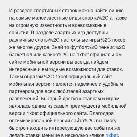
И разделе спортивных ставок можно найти линию
на самые малоизвестные виды спорта%2C а также
на огромную известность и всевозможные
события. В разделе азартных игр доступны
различные слоты%2C настольные игры%2C покер
же многое другое. Знай то футбол%2C теннис%2C
баскетбол или казино%2C на 1xbet официальном
сайте мобильной версии вы всегда найдем
интересные и выгодные возможности для ставок.
Таким образом%2C 1xbet официальный сайт
мобильная версия является надежнее и удобным
партнером для всех любителей азартных
развлечений. Быстрый доступ к ставкам и играм
являлась одним из самых преимуществ мобильной
версии 1xbet официального сайта. Благодаря
оптимизированной версии сайта%2C вы смогу
быстро находить интересующую вас события же
делать ставки меньше в несколько кликов
1xbet
.