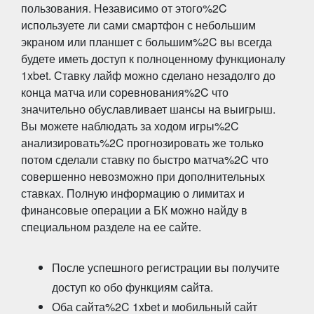
пользования. Независимо от этого%2C
используете ли сами смартфон с небольшим
экраном или планшет с большим%2C вы всегда
будете иметь доступ к полноценному функционалу
1xbet. Ставку лайф можно сделано незадолго до
конца матча или соревнования%2C что
значительно обуславливает шансы на выигрыш.
Вы можете наблюдать за ходом игры%2C
анализировать%2C прогнозировать же только
потом сделали ставку по быстро матча%2C что
совершенно невозможно при дополнительных
ставках. Полную информацию о лимитах и
финансовые операции а БК можно найду в
специальном разделе на ее сайте.
После успешного регистрации вы получите
доступ ко обо функциям сайта.
Оба сайта%2C 1xbet и мобильный сайт