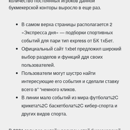
количество постоянных игроков данной
букмекерской конторы выросло в еще раз.
В самом верха страницы располагается 2
«Экспресса дня» — подборки спортивных
событий для пари тип express от БК 1хБет.
Официальный сайт 1xbet предложил широкий
выбор разделов и функций ддя своих
пользователей.
Пользователи могут шустро найти
интересующие его события и сделали ставку
всего в” “немного кликов.
В линии мало событий из мира футбола%2C
крикета%2C баскетбола%2C кибер-спорта и
других видов спорта.