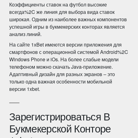
Коэффициенты ставок на футбол высокие
всегда%2C же линия для выбора вида ставок
широкая. Одним из наиболее важных компонентов
успешной игры в букмекерских конторах является
анализ линий.
На сайте 1xBet имеются версии приложения для
смартфонов с операционной системой Android%2C
Windows Phone и iOs. На более слабые модели
телефоном можно скачать Java-приложение.
Адаптивный дизайн для разных экранов – это
только одна важная особенности мобильной
версии 1xbet.
Зарегистрироваться В
Букмекерской Конторе