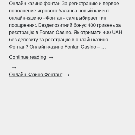
Онлайн казино фонтан За регистрацию и первое
пополнение игрового баланса новый клиент
онлайн-казино «Фонтан» сам выбирает тип
поощрения:. Бездепозитний бонус 400 гривень за
реєстрацію в Fontan Casino. Як отримати 400 UAH
без депозиту за реєстрацію в онлайн казино
Фонтан? Онлайн-казино Fontan Casino – …
“Онлайн
Continue reading
Казино
Фонтан,
Онлайн Казино Фонтан”
Онлайн
Казино
Украина
Приложение
–
Momapearl
Онлайн
Казино